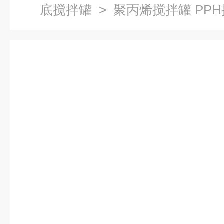
底搅拌罐
> 聚丙烯搅拌罐 PP