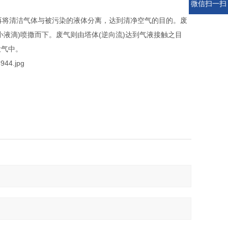
微信扫一扫
再将清洁气体与被污染的液体分离，达到清净空气的目的。废
液滴)喷撒而下。废气则由塔体(逆向流)达到气液接触之目
大气中。