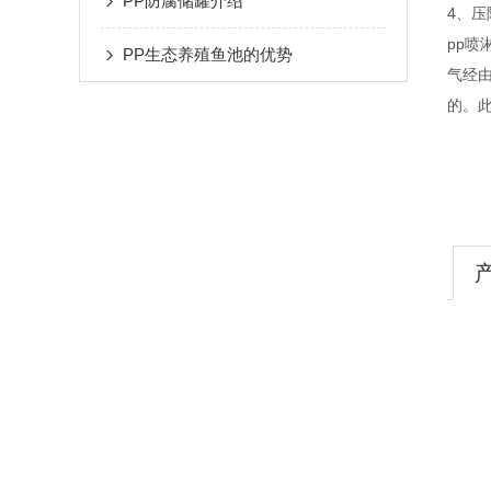
PP防腐储罐介绍
4、压
pp
PP生态养殖鱼池的优势
气经
的。