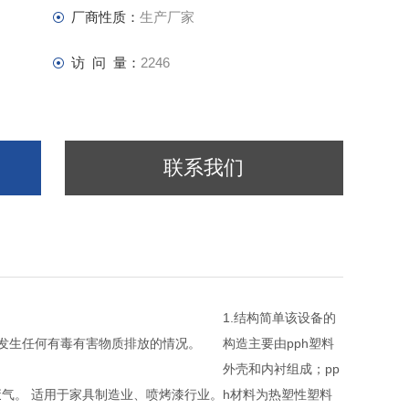
厂商性质：
生产厂家
访 问 量：
2246
联系我们
1.结构简单该设备的
会发生任何有毒有害物质排放的情况。
构造主要由pph塑料
外壳和内衬组成；pp
气。 适用于家具制造业、喷烤漆行业。
h材料为热塑性塑料