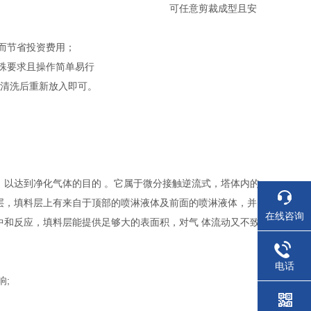
可任意剪裁成型且安
从而节省投资费用；
特殊要求且操作简单易行
网清洗后重新放入即可。
，以达到净化气体的目的 。它属于微分接触逆流式，塔体内的
层，填料层上有来自于顶部的喷淋液体及前面的喷淋液体，并
在线咨询
中和反应，填料层能提供足够大的表面积，对气 体流动又不致
。
电话
响;