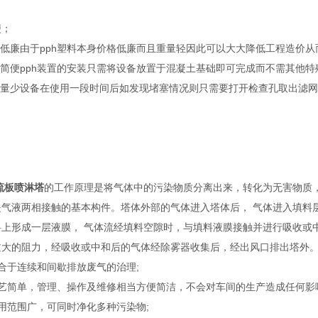
便；
价低廉由于pph塑料本身价格低廉而且重量轻因此可以大大降低工程造价
作简便pph装置的安装只需将设备放置于混凝土基础即可完成而不需其他
维修量少设备在使用一段时间后如发现堵塞情况则只需要打开检查孔取出滤
流板喷淋塔
的工作原理是将气体中的污染物质分离出来，转化为无害物质
是气液两相接触的基本构件。塔体外部的气体进入塔体后， 气体进入填料
料上形成一层液膜， 气体流经填料空隙时，与填料液膜接触并进行吸收或
过大的阻力，经吸收或中和后的气体经除雾器收集后，经出风口排出塔外
合于连续和间歇排放废气的治理;
工艺简单，管理、操作及维修相当方便简洁，不会对车间的生产造成任何影
用范围广，可同时净化多种污染物;