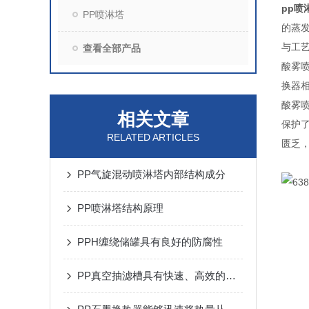
pp喷
PP喷淋塔
的蒸
与工
查看全部产品
酸雾
换器
酸雾
相关文章
保护
RELATED ARTICLES
匮乏
PP气旋混动喷淋塔内部结构成分
PP喷淋塔结构原理
PPH缠绕储罐具有良好的防腐性
PP真空抽滤槽具有快速、高效的固液分离能力