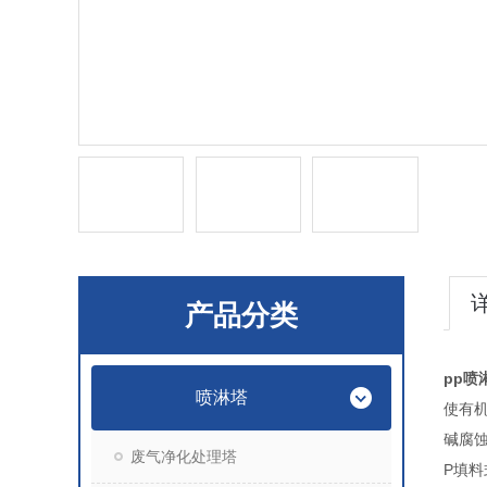
产品分类
pp喷
喷淋塔
使有机
碱腐
废气净化处理塔
P填