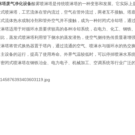
淋塔废气净化设备
酸雾喷淋塔是传统喷淋塔的一种变形和发展。它实际上
发式喷淋塔，工艺流体在管内流过，空气在管外流过，两者互不接触。塔
艺式流体热水或制冷剂和管外空气并不接触，成为一种封闭式冷却塔，通
喷淋塔适用于对循环水质要求较高的各种冷却系统，在电力、化工、钢铁
相比，蒸发式喷淋塔利用管下侧水的蒸发潜热，使空气侧传热传质显著增
喷淋塔将管式换热器置于塔内，通过流通的空气、喷淋水与循环水的热交
了主设备的运行，提高了使用寿命。外界气温较低时，可以停掉喷淋水系
，密闭式喷淋塔在钢铁冶金、电力电子、机械加工、空调系统等行业广泛