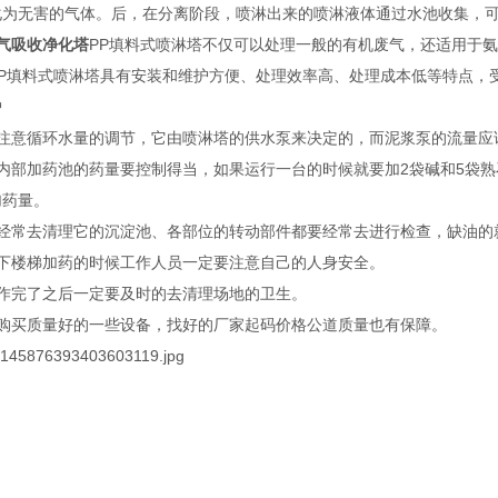
化为无害的气体。后，在分离阶段，喷淋出来的喷淋液体通过水池收集，
气吸收净化塔
PP填料式喷淋塔不仅可以处理一般的有机废气，还适用于
PP填料式喷淋塔具有安装和维护方便、处理效率高、处理成本低等特点，
护
要注意循环水量的调节，它由喷淋塔的供水泵来决定的，而泥浆泵的流量应
它内部加药池的药量要控制得当，如果运行一台的时候就要加2袋碱和5袋
加药量。
要经常去清理它的沉淀池、各部位的转动部件都要经常去进行检查，缺油的
上下楼梯加药的时候工作人员一定要注意自己的人身安全。
工作完了之后一定要及时的去清理场地的卫生。
要购买质量好的一些设备，找好的厂家起码价格公道质量也有保障。