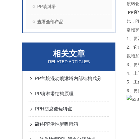
质转
PP喷淋塔
PP废
比，
查看全部产品
常维
1、
2、
相关文章
数增
RELATED ARTICLES
3、
4、
PP气旋混动喷淋塔内部结构成分
5、
6、
PP喷淋塔结构原理
PPH防腐储罐特点
简述PP活性炭吸附箱