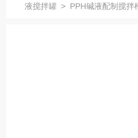
液搅拌罐
> PPH碱液配制搅拌