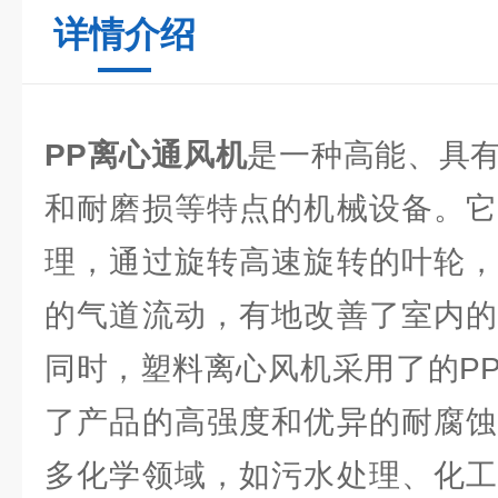
详情介绍
PP离心通风机
是一种高能、具
和耐磨损等特点的机械设备。它
理，通过旋转高速旋转的叶轮，
的气道流动，有地改善了室内的
同时，塑料离心风机采用了的P
了产品的高强度和优异的耐腐蚀
多化学领域，如污水处理、化工