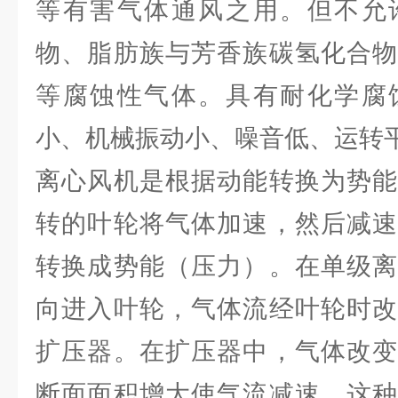
等有害气体通风之用。但不允
物、脂肪族与芳香族碳氢化合物
等腐蚀性气体。具有耐化学腐
小、机械振动小、噪音低、运转
离心风机是根据动能转换为势能
转的叶轮将气体加速，然后减速
转换成势能（压力）。在单级离
向进入叶轮，气体流经叶轮时改
扩压器。在扩压器中，气体改变
断面面积增大使气流减速，这种