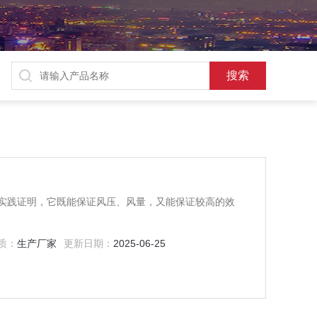
品实践证明，它既能保证风压、风量，又能保证较高的效
质：
生产厂家
更新日期：
2025-06-25