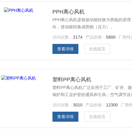
PPH离心风机
PPH离心风机是根据动能转换为势能的原
向，使动能转换成势能（压力）。
访问次数：
2174
产品价格：
5800
厂商性
查看详情
在线留言
塑料PP离心风机
塑料PP离心风机广泛应用于工厂、‌矿井、‌隧
锅炉和工业炉窑的通风和引风；‌空气调节设
风洞风源和气垫船的充气和推进等场合。‌
访问次数：
3010
产品价格：
12300
厂商
查看详情
在线留言