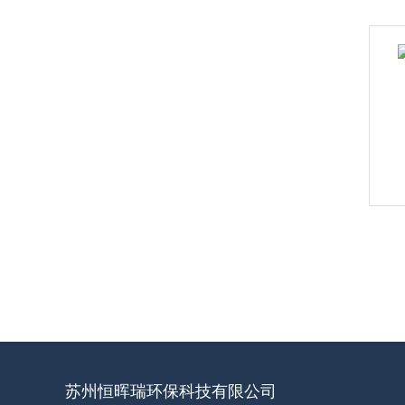
苏州恒晖瑞环保科技有限公司