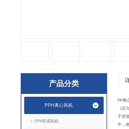
产品分类
PP离
PPH离心风机
（‌压
于管道
PPH防腐风机
中，‌