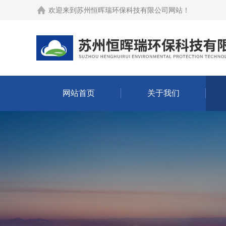
欢迎来到
苏州恒晖瑞环保科技有限公司网站
！
网站首页
关于我们