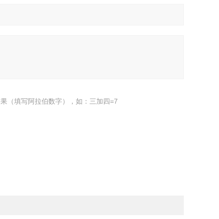
果（填写阿拉伯数字），如：三加四=7