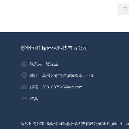
下
苏州恒晖瑞环保科技有限公司
联系人：张先生
地址：苏州太仓市沙溪镇松南工业园
邮箱：2031687945@qq.com
传真：
版权所有©2026苏州恒晖瑞环保科技有限公司All Rights Res