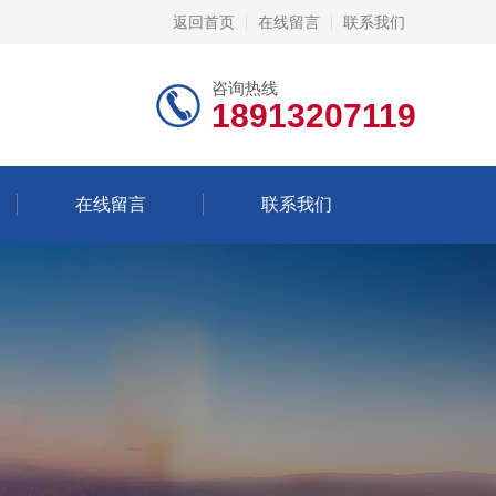
返回首页
在线留言
联系我们
咨询热线
18913207119
在线留言
联系我们